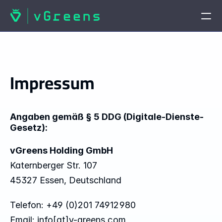
STARTSEITE
Startseite
Impressum
Kontaktieren Sie uns
PRODUKTE
vGreens Lab
Angaben gemäß § 5 DDG (Digitale-Dienste-
Gesetz):
vGreens Build
vGreens Holding GmbH
Katernberger Str. 107
LÖSUNGEN
45327 Essen, Deutschland
Lösungen
Telefon: +49 (0)201 74912980
Email: info[at]v-greens.com