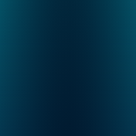
offen.
Kontaktieren Sie uns, um mehr darüber zu 
erfahren, wie vGreens die Zukunft der 
Lebensmittelproduktion gestaltet – und wie Sie 
Teil davon werden können.
Email
Telefon
info[at]v-greens.com
+49 (0)201 7491 2980
Unser Standort 
Pressekontakt
Triple Z AG
info[at]v-greens.com
Katernberger Str. 107
D-45327 Essen
Vertrieb kontaktieren
Weitere Anfragen
Vorname