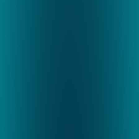
Bewährt in Produktion. 
Skalierung in Bewegung.
vGreens Build basiert auf realer 
Produktionsvalidierung. Unsere hauseigene 
F&E-Farm am Hauptsitz dient als lebendige 
Entwicklungs- und Testumgebung für 
Produktionsintelligenz unter kommerziellen 
Bedingungen.
Auf dieser validierten Grundlage schreiten 
weitere Build-Projekte aktuell in die Bau- und 
Implementierungsphase vor und markieren 
damit die nächste Stufe des skalierbaren 
Rollouts