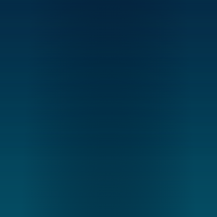
vGreens trägt bei
vGreens Lab (KI-Software und Sensor-Kit)
Integration von KI-Datenmodellen in die 
Automatisierungslogik
Anbaukompetenz aus dem Aufbau und Betrieb 
eigener sowie externer Farmen
Unsere Partner bringen ein
Ingenieurtechnische Expertise und 
Gewächshausbau
Klima- und Bewässerungsautomatisierung
Infrastrukturbereitstellung im industriellen 
Maßstab