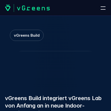
STARTSEITE
Startseite
vGreens Build
Kontaktieren Sie uns
Intelligente
PRODUKTE
Indoor-Farmen
der
vGreens Lab
nächsten
Generation
vGreens Build
LÖSUNGEN
Lösungen
vGreens Build integriert vGreens Lab 
von Anfang an in neue Indoor-