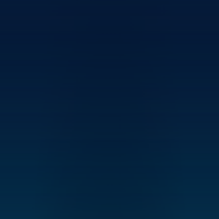
Intelligente 
Wachstumsentscheidungen 
mit vGreensLab
vGreens entwickelt gemeinsam mit führenden 
Engineering- und Automatisierungspartnern 
Indoor-Farmen der nächsten Generation. 
Bereits in der frühen Planungsphase wird das 
vGreens Lab strukturell in die Farmarchitektur 
integriert, sodass Gewächshausdesign, 
Automatisierungssysteme und 
Produktionsstrategie von Beginn an aufeinander 
abgestimmt sind.
Diese Kombination stellt sicher, dass die 
Anlagen nicht nur technologisch fortschrittlich 
sind, sondern auch operativ optimiert – von der 
Anbaustrategie bis zur 
Automatisierungsarchitektur mit vGreens Lab.