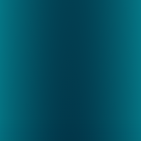
vGreens HQ
Essen, Deutschland
Unser Hauptsitz in Essen, Deutschland, ist 
das Zentrum unserer Forschung und 
Entwicklung. In unser high-tech indoor Farm 
entwickeln und verfeinern wir unsere 
firmeneigene Hardware, Klimamodelle und 
integrierten Softwareplattformen. Hier 
nehmen unsere modularen, skalierbaren 