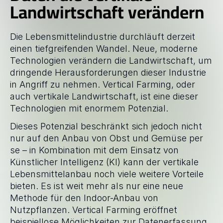
Landwirtschaft verändern
GESCHICHTEN
Blog
Die Lebensmittelindustrie durchläuft derzeit 
einen tiefgreifenden Wandel. Neue, moderne 
ÜBER
Technologien verändern die Landwirtschaft, um 
Team
dringende Herausforderungen dieser Industrie 
in Angriff zu nehmen. Vertical Farming, oder 
auch vertikale Landwirtschaft, ist eine dieser 
Mission
Technologien mit enormem Potenzial.
Dieses Potenzial beschränkt sich jedoch nicht 
Karriere
nur auf den Anbau von Obst und Gemüse per 
se – in Kombination mit dem Einsatz von 
FAQ
Künstlicher Intelligenz (KI) kann der vertikale 
Lebensmittelanbau noch viele weitere Vorteile 
bieten. Es ist weit mehr als nur eine neue 
Methode für den Indoor-Anbau von 
Nutzpflanzen. Vertical Farming eröffnet 
beispiellose Möglichkeiten zur Datenerfassung 