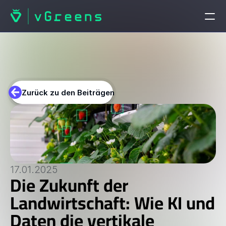
STARTSEITE
Startseite
Zurück zu den Beiträgen
PRODUKTE
vGreens Lab
vGreens Build
17.01.2025
Die Zukunft der 
LÖSUNGEN
Landwirtschaft: Wie KI und 
Lösungen
Daten die vertikale 