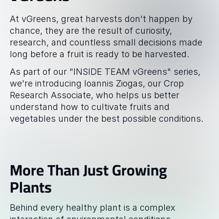
GESCHICHTEN
At vGreens, great harvests don't happen by 
Blog
chance, they are the result of curiosity, 
research, and countless small decisions made 
ÜBER
long before a fruit is ready to be harvested.
Team
As part of our "INSIDE TEAM vGreens" series, 
we're introducing Ioannis Ziogas, our Crop 
Research Associate, who helps us better 
Mission
understand how to cultivate fruits and 
vegetables under the best possible conditions.
Karriere
FAQ
More Than Just Growing 
Plants
Behind every healthy plant is a complex 