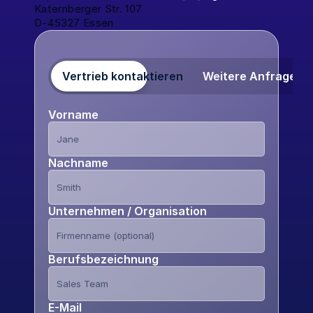
Katernberger Str. 107
D-45327 Essen
Vertrieb kontaktieren
Weitere Anfragen
Vorname
Nachname
Unternehmen / Organisation
Berufsbezeichnung
E-Mail