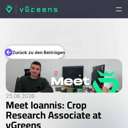
STARTSEITE
Startseite
Zurück zu den Beiträgen
PRODUKTE
vGreens Lab
vGreens Build
25.06.2026
Meet Ioannis: Crop 
LÖSUNGEN
Research Associate at 
Lösungen
vGreens