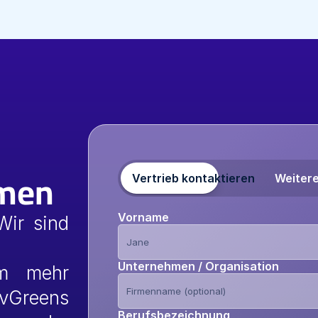
hmen
Vertrieb kontaktieren
Weiter
Vorname
ir sind 
Unternehmen / Organisation
m mehr 
vGreens 
Berufsbezeichnung