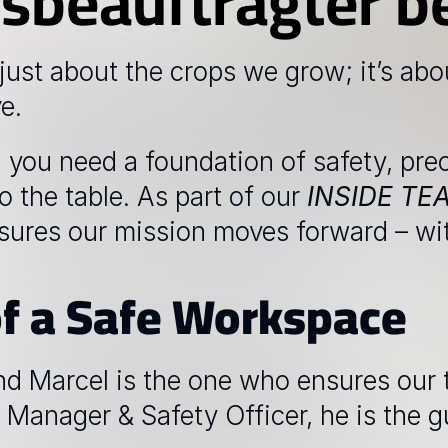
tsbeauftragter b
 just about the crops we grow; it’s ab
e. 
y, you need a foundation of safety, prec
o the table. As part of our 
INSIDE TE
ures our mission moves forward – wit
of a Safe Workspace
nd Marcel is the one who ensures our 
Manager & Safety Officer, he is the gu