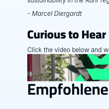
sustainability in the Ruhr re
- Marcel Diergardt 
Curious to Hea
Click the video below and wa
Empfohlene