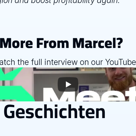
gion and boost profitability again.” 
r More From Marcel?
tch the full interview on our YouTube
 Geschichten