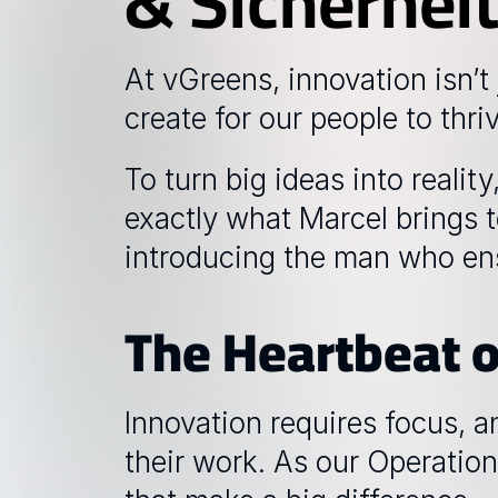
& Sicherhei
At vGreens, innovation isn’t
create for our people to thriv
To turn big ideas into realit
exactly what 
Marcel
 brings t
introducing the man who ens
The Heartbeat 
Innovation requires focus, a
their work. As our Operation 