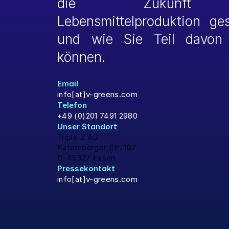
die Zukunft 
Lebensmittelproduktion gest
und wie Sie Teil davon 
können.
Email
info[at]v-greens.com
Telefon
+49 (0)201 7491 2980
Unser Standort 
Triple Z AG
Katernberger Str. 107
D-45327 Essen
Pressekontakt
info[at]v-greens.com