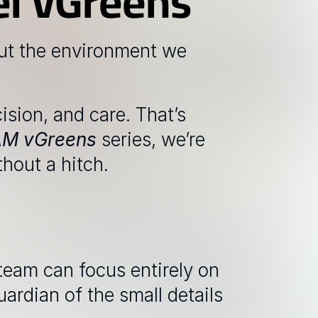
ei vGreens
out the environment we 
ision, and care. That’s 
AM vGreens
series, we’re 
hout a hitch. 
team can focus entirely on 
ardian of the small details 