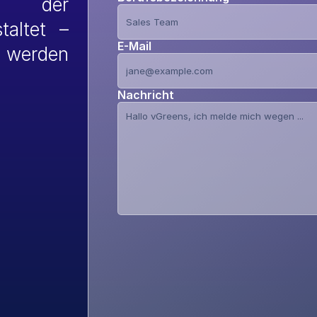
der 
altet – 
E-Mail
werden 
Nachricht