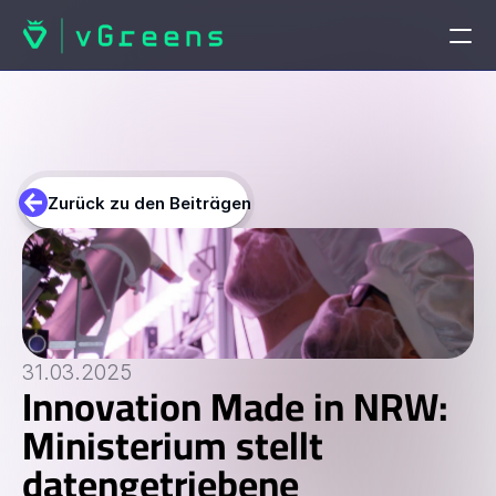
STARTSEITE
Startseite
Zurück zu den Beiträgen
PRODUKTE
vGreens Lab
vGreens Build
31.03.2025
Innovation Made in NRW: 
LÖSUNGEN
Ministerium stellt 
Lösungen
datengetriebene 