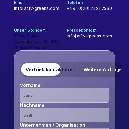
Email
Telefon
info[at]v-greens.com
+49 (0)201 7491 2980
Unser Standort 
Pressekontakt
Triple Z AG
info[at]v-greens.com
Katernberger Str. 107
D-45327 Essen
Vertrieb kontaktieren
Weitere Anfragen
Vorname
Nachname
Unternehmen / Organisation