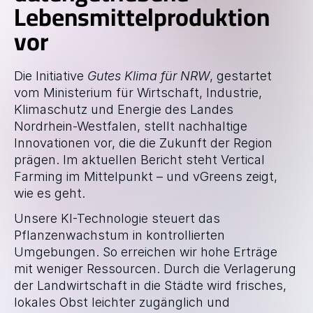
Lebensmittelproduktion 
GESCHICHTEN
vor
Blog
Die Initiative 
Gutes Klima für NRW
, gestartet 
ÜBER
vom Ministerium für Wirtschaft, Industrie, 
Team
Klimaschutz und Energie des Landes 
Nordrhein-Westfalen, stellt nachhaltige 
Mission
Innovationen vor, die die Zukunft der Region 
prägen. Im aktuellen Bericht steht Vertical 
Farming im Mittelpunkt – und vGreens zeigt, 
Karriere
wie es geht.
FAQ
Unsere KI-Technologie steuert das 
Pflanzenwachstum in kontrollierten 
Umgebungen. So erreichen wir hohe Erträge 
mit weniger Ressourcen. Durch die Verlagerung 
der Landwirtschaft in die Städte wird frisches, 
lokales Obst leichter zugänglich und 