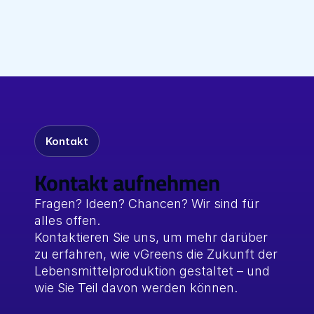
Bundesministeriums nach Saudi-Arabien an, 
um auf dem Saudi-German Innovation 
Mehr lesen
Summit KI-gestützte 
Lebensmittelproduktion zu präsentieren.
Kontakt
Kontakt aufnehmen
Fragen? Ideen? Chancen? Wir sind für 
alles offen.
Kontaktieren Sie uns, um mehr darüber 
zu erfahren, wie vGreens die Zukunft der 
Lebensmittelproduktion gestaltet – und 
wie Sie Teil davon werden können.