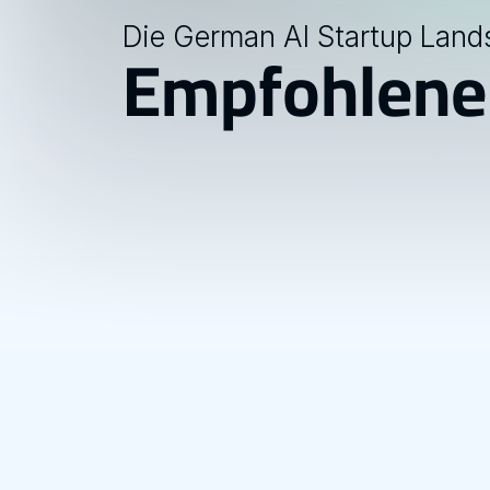
Die German AI Startup Land
Empfohlene
News
01.06.2026
AGRIKULT: Rethinking Strawberry 