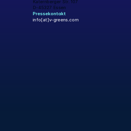
Katernberger Str. 107
D-45327 Essen
Pressekontakt
info[at]v-greens.com