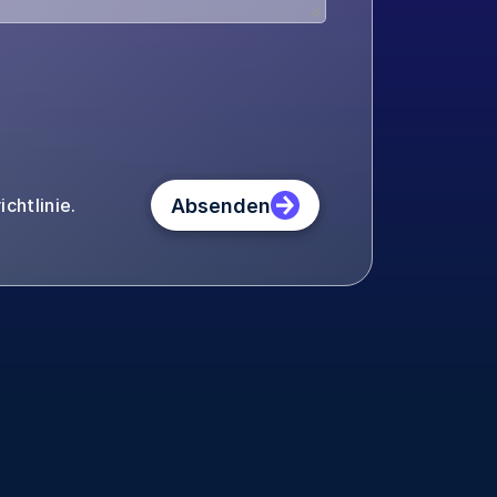
Absenden
chtlinie.