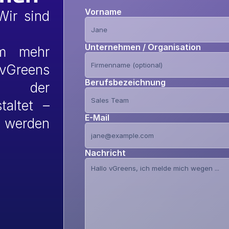
Vorname
ir sind 
Unternehmen / Organisation
m mehr 
vGreens 
Berufsbezeichnung
der 
altet – 
E-Mail
werden 
Nachricht