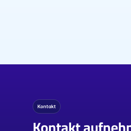
Propagation with AI and Rob
Funding Secured for New Research Project
Mehr lesen
Kontakt
Kontakt aufne