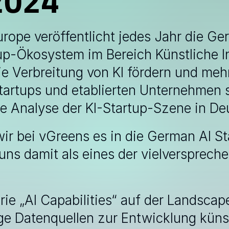
2024
Europe veröffentlicht jedes Jahr die G
up-Ökosystem im Bereich Künstliche Inte
e Verbreitung von KI fördern und mehr
artups und etablierten Unternehmen sch
e Analyse der KI-Startup-Szene in De
ir bei vGreens es in die German AI S
uns damit als eines der vielversprechen
rie „AI Capabilities“ auf der Landscape
e Datenquellen zur Entwicklung künstl