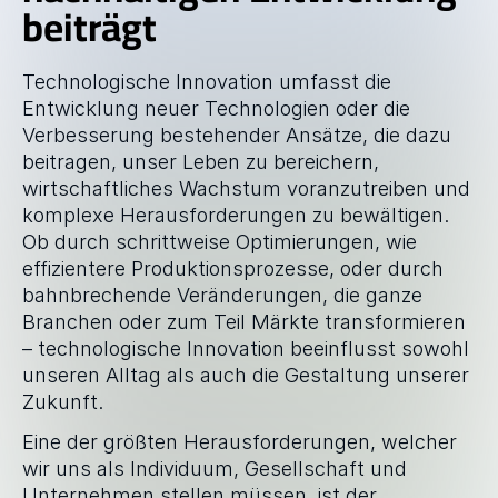
beiträgt
GESCHICHTEN
Blog
Technologische Innovation umfasst die 
Entwicklung neuer Technologien oder die 
ÜBER
Verbesserung bestehender Ansätze, die dazu 
Team
beitragen, unser Leben zu bereichern, 
wirtschaftliches Wachstum voranzutreiben und 
komplexe Herausforderungen zu bewältigen. 
Mission
Ob durch schrittweise Optimierungen, wie 
effizientere Produktionsprozesse, oder durch 
Karriere
bahnbrechende Veränderungen, die ganze 
Branchen oder zum Teil Märkte transformieren 
FAQ
– technologische Innovation beeinflusst sowohl 
unseren Alltag als auch die Gestaltung unserer 
Zukunft.
Eine der größten Herausforderungen, welcher 
wir uns als Individuum, Gesellschaft und 
Unternehmen stellen müssen, ist der 