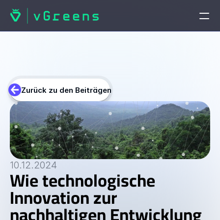
STARTSEITE
Startseite
Zurück zu den Beiträgen
PRODUKTE
vGreens Lab
vGreens Build
10.12.2024
Wie technologische 
LÖSUNGEN
Innovation zur 
Lösungen
nachhaltigen Entwicklung 