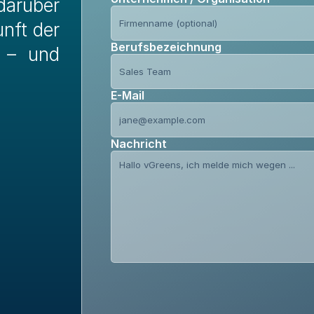
arüber 
nft der 
Berufsbezeichnung
 – und 
.
E-Mail
Nachricht