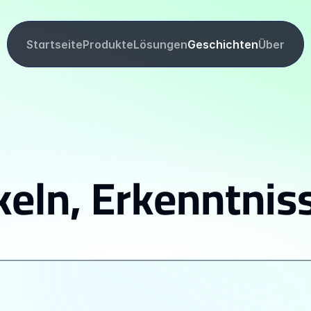
Startseite
Produkte
Lösungen
Geschichten
Über
eln, Erkenntniss