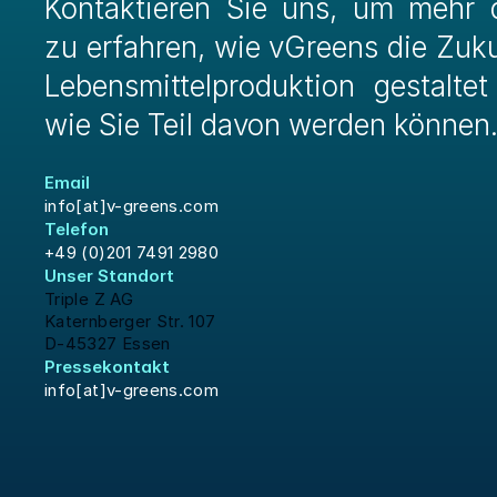
Kontaktieren Sie uns, um mehr d
zu erfahren, wie vGreens die Zuku
Lebensmittelproduktion gestaltet
wie Sie Teil davon werden können
Email
info[at]v-greens.com
Telefon
+49 (0)201 7491 2980
Unser Standort 
Triple Z AG
Katernberger Str. 107
D-45327 Essen
Pressekontakt
info[at]v-greens.com